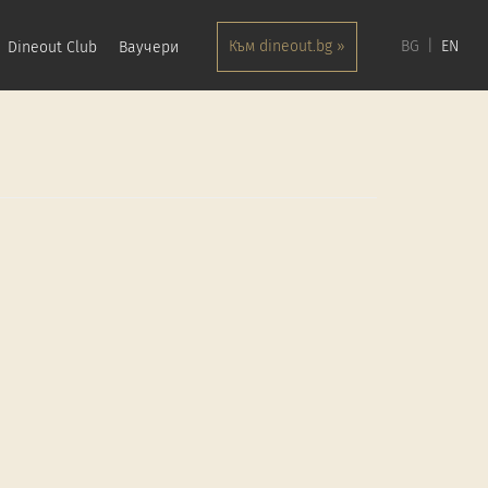
Към dineout.bg »
BG
EN
Dineout Club
Ваучери