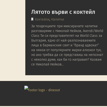
Лятото върви с коктейл
Коктейли
,
Напитки
За тенденциите при миксираните напитки
разговаряме с Николай Нейков, Avendi/World
Class Ти си представителят на World Class за
България, едно от най-разпознаваемите
лица в барманския свят и “бранд адвокат”
на някои от популярните марки алкохол тук,
но ако трябва да се представиш на непознат
с няколко думи, как би го направил? Казвам
се Николай Нейков…