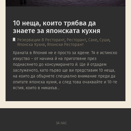
10 неща, които трябва да
знаете за японската кухня
Резервации В Ресторант
,
Ресторант
,
Саке
,
Суши
,
Японска Кухня
,
Японски Ресторант
Храната в Япония не е просто за ядене. Тя е истинско
изкуство – от начина й на приготвяне през
поднасянето до консумирането й. Ще й отдадем
заслуженото, като първо ще ви представим 10 неща,
на които да обърнете специално внимание преди да
опитате японска кухня, а след това очаквайте и 10-те
ястия, които в никакъв…
ЗА НАС