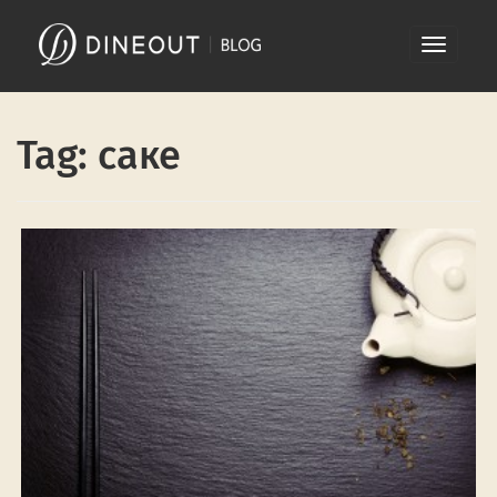
Skip
Toggle
to
navigati
content
Tag: саке