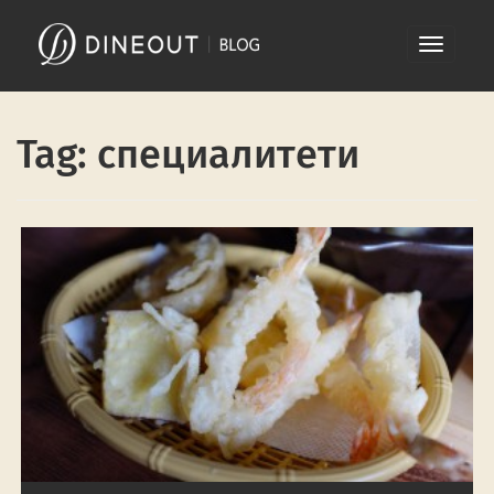
Skip
Toggle
to
navigati
content
Tag: специалитети