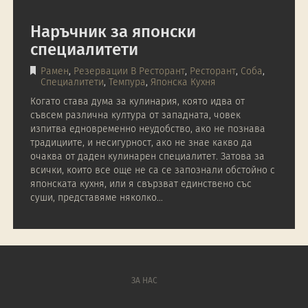
Наръчник за японски
специалитети
Рамен
,
Резервации В Ресторант
,
Ресторант
,
Соба
,
Специалитети
,
Темпура
,
Японска Кухня
Когато става дума за кулинария, която идва от
съвсем различна култура от западната, човек
изпитва едновременно неудобство, ако не познава
традициите, и несигурност, ако не знае какво да
очаква от даден кулинарен специалитет. Затова за
всички, които все още не са се запознали обстойно с
японската кухня, или я свързват единствено със
суши, представяме няколко…
ЗА НАС