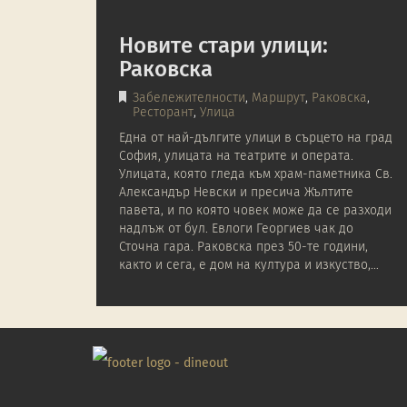
Новите стари улици:
Раковска
Забележителности
,
Маршрут
,
Раковска
,
Ресторант
,
Улица
Една от най-дългите улици в сърцето на град
София, улицата на театрите и операта.
Улицата, която гледа към храм-паметника Св.
Александър Невски и пресича Жълтите
павета, и по която човек може да се разходи
надлъж от бул. Евлоги Георгиев чак до
Сточна гара. Раковска през 50-те години,
както и сега, е дом на култура и изкуство,…