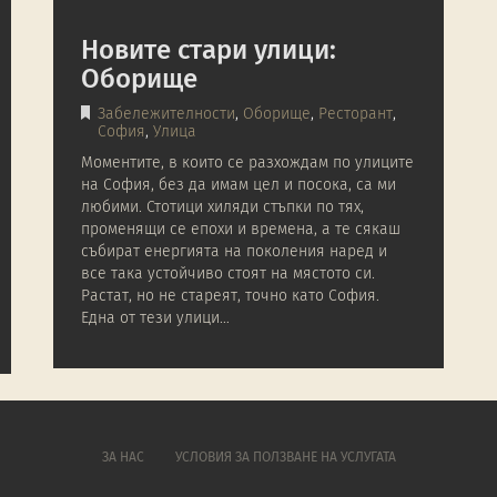
Новите стари улици:
Оборище
Забележителности
,
Оборище
,
Ресторант
,
София
,
Улица
Моментите, в които се разхождам по улиците
на София, без да имам цел и посока, са ми
любими. Стотици хиляди стъпки по тях,
променящи се епохи и времена, а те сякаш
събират енергията на поколения наред и
все така устойчиво стоят на мястото си.
Растат, но не стареят, точно като София.
Една от тези улици…
ЗА НАС
УСЛОВИЯ ЗА ПОЛЗВАНЕ НА УСЛУГАТА