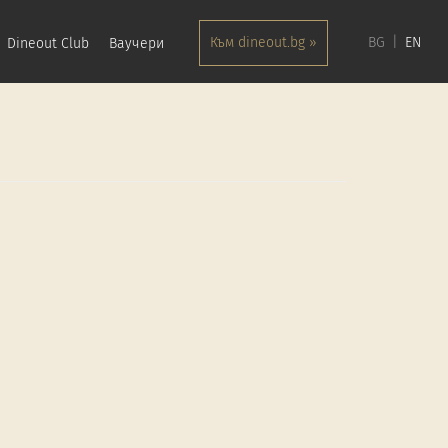
Към dineout.bg »
BG
EN
Dineout Club
Ваучери