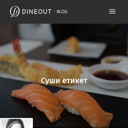
Skip
Toggle
to
navigati
content
Суши етикет