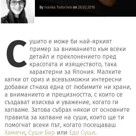
By
Ivanka Todorova
on
26.02.2016
С
ушито е може би най-яркият
пример за вниманието към всеки
детайл и преклонението пред
красотата и изяществото, така
харaктерни за Япония. Малките
хапки от ориз и всевъзможни интересни
добавки стнаха една от любимите ни храни,
а вниманието и прецизността, с които се
създават изисква и уважение, когато ги
хапваме. Затова събрах някои от основните
правила за хапване на суши, които ще ти
помогнат всеки път, когато посещаваш
Хамачи
,
Суши Бар
или
Едо Суши
.