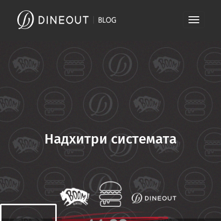
Skip
Toggle
to
navigati
content
Надхитри системата