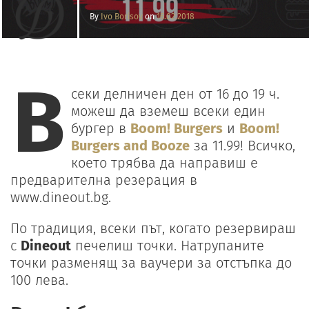
By
Ivo Borisov
on
16.02.2018
В
секи делничен ден от 16 до 19 ч.
можеш да вземеш всеки един
бургер в
Boom! Burgers
и
Boom!
Burgers and Booze
за 11.99! Всичко,
което трябва да направиш е
предварителна резерация в
www.dineout.bg.
По традиция, всеки път, когато резервираш
с
Dineout
печелиш точки. Натрупаните
точки разменящ за ваучери за отстъпка до
100 лева.