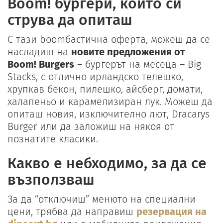
Boom! бургери, които си
струва да опиташ
С тази boomбастична оферта, можеш да се
насладиш на
новите предложения от
Boom! Burgers
– бургерът на месеца – Big
Stacks, с отлично ирландско телешко,
хрупкав бекон, пилешко, айсберг, домати,
халапеньо и карамелизиран лук. Можеш да
опиташ новия, изключително лют, Dracarys
Burger или да заложиш на някоя от
познатите класики.
Какво е небходимо, за да се
възползваш
За да “отключиш” менюто на специални
цени, трябва да направиш
резервация на