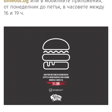
dineout.bg
или в мобилните приложения,
от понеделник до петък, в часовете между
16 и 19 ч.