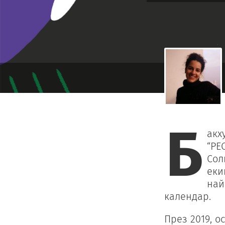
Б
акх
“РЕ
Сол
еки
най
календар.
През 2019, о