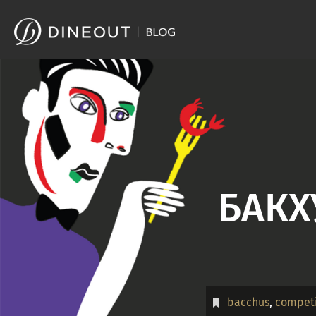
Skip
to
content
БАКХ
bacchus
,
competi