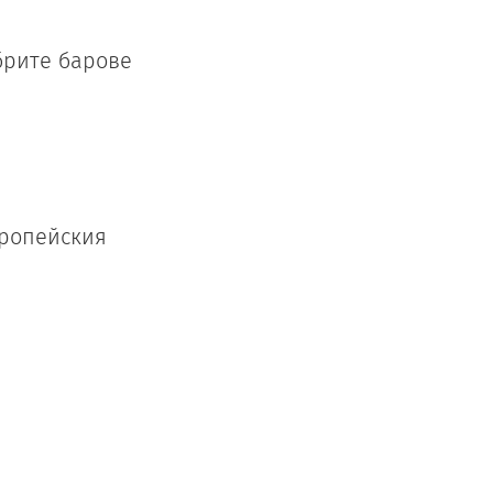
брите барове
вропейския