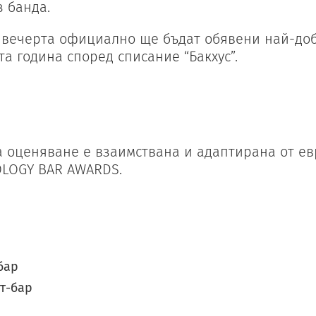
з банда.
 вечерта официално ще бъдат обявени най-до
а година според списание “Бакхус”.
а оценяване е взаимствана и адаптирана от е
OLOGY BAR AWARDS.
бар
т-бар