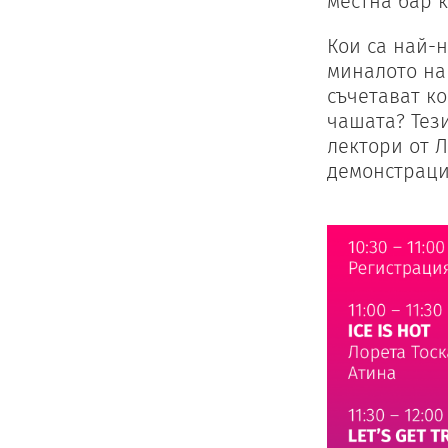
местна бар к
Кои са най-
миналото на 
съчетават к
чашата? Тез
лектори от 
демонстраци