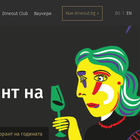
Към dineout.bg »
BG
EN
Dineout Club
Ваучери
нт на
орант на годината