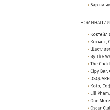
Бар на ч
НОМИНАЦИИ
Коктейл 
Космос, 
Щастливо
By The W
The Cockt
Cipy Bar
DSQUARED
Koto, Со
Lili Pham
One More
Oscar Cl