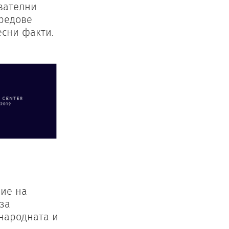
ователни
 редове
сни факти.
ние на
 за
ународната и