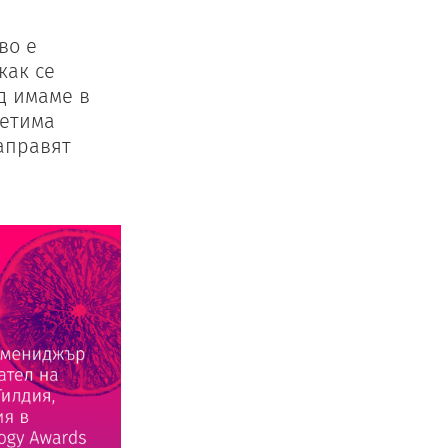
во е
как се
д имаме в
петима
аправят