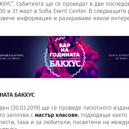
КХУС”. Събитията ще се проведат в две послед
30 и 31 март в Sofia Event Center. В следващите
овече информация и разкриваме някои интере
НАТА БАКХУС
ден (30.03.2019) ще се проведе пилотното изда
то започва с
мастър класове
, подходящи както
исти, така и за любители, посветени на межд