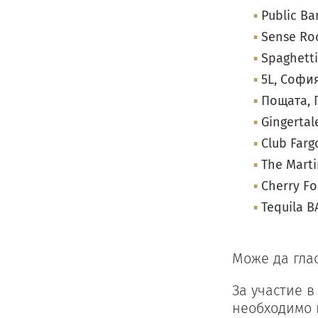
Public Ba
Sense Ro
Spaghett
5L, Софи
Пощата, 
Gingertal
Club Far
The Marti
Cherry F
Tequila 
Може да глас
За участие в
необходимо 