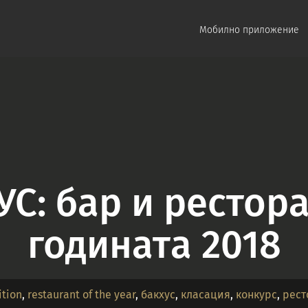
Мобилно приложение
УС: бар и рестора
годината 2018
tion
,
restaurant of the year
,
бакхус
,
класация
,
конкурс
,
рест