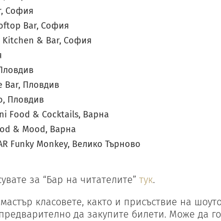
r, София
oftop Bar, София
i Kitchen & Bar, София
я
Пловдив
e Bar, Пловдив
go, Пловдив
ni Food & Cocktails, Варна
ood & Mood, Варна
BAR Funky Monkey, Велико Търново
увате за “Бар на читателите”
тук
.
 мастър класовете, както и присъствие на шоуто
предварително да закупите билети. Може да г