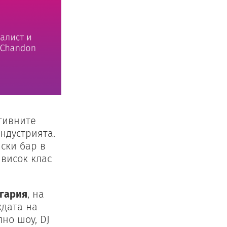
ктивните
ндустрията.
иски бар в
 висок клас
лгария
, на
ждата на
но шоу, DJ