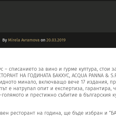
By
Mirela Avramova
on
20.03.2019
ус – списанието за вино и гурме култура, стои з
СТОРАНТ НА ГОДИНАТА БАКХУС, ACQUA PANNA & S.P
идното минало, включващо вече 17 издания, пр
път е натрупал опит и експертиза, гарантира, ч
-голямото и престижно събитие в българския 
свен ресторант на година, ще бъде избран и “Б