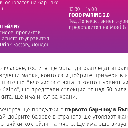
 класове, гостите ще могат да разгледат атра
водещи марки, които са и добрите примери в и
нтите ще бъде уиски стаята, в която първият у
 Caldo”, ще представи селекция от над 50 вида
кита. Ще има и кът за храни.
́ вечерта ще продължи с
първото бар-шоу в Бъ
най-добрите барове в страната ще утоляват жа
готвяйки коктейли на място. Ще има още визуал