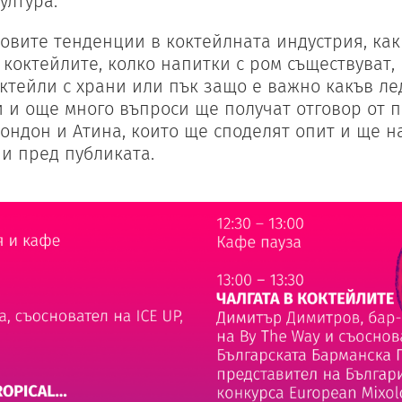
ултура.
новите тенденции в коктейлната индустрия, как
коктейлите, колко напитки с ром съществуват, 
октейли с храни или пък защо е важно какъв ле
и и още много въпроси ще получат отговор от 
Лондон и Атина, които ще споделят опит и ще н
и пред публиката.