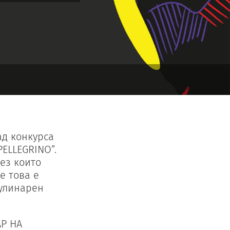
ад конкурса
ELLEGRINO”.
ез които
е това е
кулинарен
АР НА