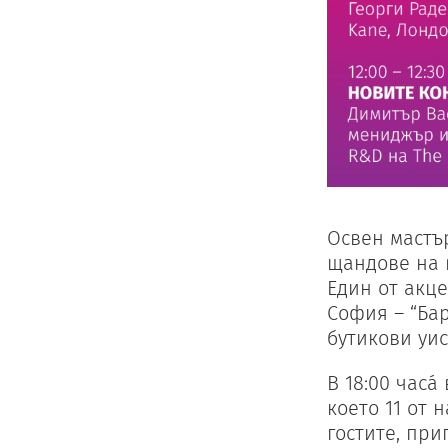
Освен мастър
щандове на 
Един от акце
София – “Бар
бутикови уис
В 18:00 часа
което 11 от 
гостите, при