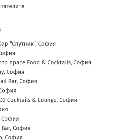
итателите
:
бар “Спутник”, София
София
то прасе Food & Cocktails, София
ay, София
ail Bar, София
, София
2 Cocktails & Lounge, София
фия
, София
 Bar, София
ub, София