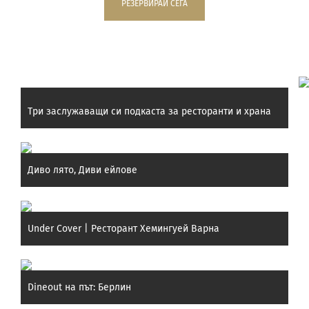
РЕЗЕРВИРАЙ СЕГА
Препоръчани постове:
Три заслужаващи си подкаста за ресторанти и храна
Диво лято, Диви ейлове
Under Cover | Ресторант Хемингуей Варна
Dineout на път: Берлин