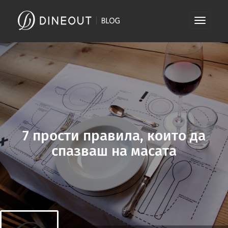
Skip
Toggle
to
navigati
content
7 прости правила, които да
спазваш на масaта