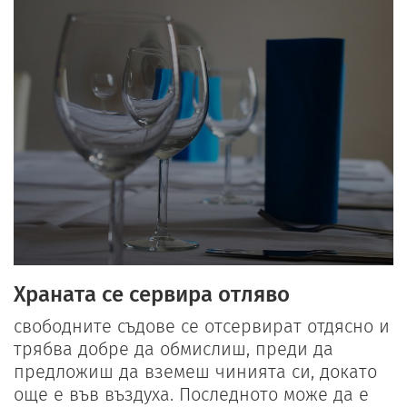
Храната се сервира отляво
свободните съдове се отсервират отдясно и
трябва добре да обмислиш, преди да
предложиш да вземеш чинията си, докато
още е във въздуха. Последното може да е