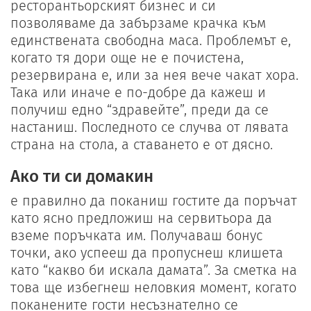
ресторантьорският бизнес и си
позволяваме да забързаме крачка към
единствената свободна маса. Проблемът е,
когато тя дори още не е почистена,
резервирана е, или за нея вече чакат хора.
Така или иначе е по-добре да кажеш и
получиш едно “здравейте”, преди да се
настаниш. Последното се случва от лявата
страна на стола, а ставането е от дясно.
Ако ти си домакин
е правилно да поканиш гостите да поръчат
като ясно предложиш на сервитьора да
вземе поръчката им. Получаваш бонус
точки, ако успееш да пропуснеш клишета
като “какво би искала дамата”. За сметка на
това ще избегнеш неловкия момент, когато
поканените гости несъзнателно се