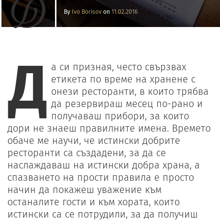
By
Ivo Borisov
on
11.02.2016
Д
а си призная, често свързвах
етикета по време на хранене с
онези ресторанти, в които трябва
да резервираш месец по-рано и
получаваш прибори, за които
дори не знаеш правилните имена. Времето
обаче ме научи, че истински добрите
ресторанти са създадени, за да се
наслаждаваш на истински добра храна, а
спазването на прости правила е просто
начин да покажеш уважение към
останалите гости и към хората, които
истински са се потрудили, за да получиш